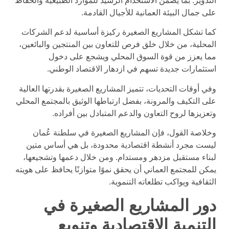
التدوير. بما يضمن الاستخدام الرشيد للموارد الطبيعية والحفاظ
على جمال البيئة العمانية للأجيال القادمة.
كما تشكل المشاريع الصغيرة ركيزة أساسية لدعم الشركات
المحلية، من خلال خلق فرص للتعاون بين المنتجين والبائعين،
مما يعزز من قوة السوق المحلي ويشجع على دخول
استثمارات جديدة تسهم في ازدهار الاقتصاد الوطني.
وفي أوقات التحديات، تتميز المشاريع الصغيرة بقدرتها العالية
على التكيف والمرونة، بفضل ارتباطها الوثيق بالمجتمع المحلي
وتعزيزها لروح التعاون والدعم المتبادل بين أفراده.
وخلاصة القول، فإن المشاريع الصغيرة في سلطنة عُمان
ليست مجرد أنشطة اقتصادية محدودة، بل هي أساس متين
لبناء مستقبل مزدهر ومستدام. ومن خلال دعمها وتشجيعها،
يمكن للمجتمع العماني أن يحقق نموًا متوازنًا يحافظ على هويته
الثقافية ويواكب تطلعاته التنموية.
دور المشاريع الصغيرة في
التنمية الاقتصادية وتنويع