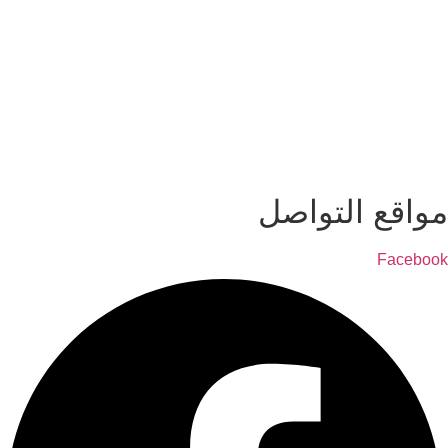
نطاق هي شركة متخصصة في تقديم دراسات جدوى اقتصادية، خطط
أعمال، تحليل وتقييم للأفكار الاستثمارية المتنوعة، لديها فريق عمل
احترافي يمتلك خبرات كبيرة في إعداد دراسة الجدوى وتحليل
الأسواق، مقرنا الرئيسي جمهورية مصر العربية، محافظة بني سويف،
ونسعى جاهدين لأن يكون لنا فروع عديدة بالمملكة العربية السعودية
والإمارات وسلطنة عمان، هدفنا هو مساعدة المستثمرين ورجال
الأعمال على بدء مشاريع ناجحة ومربحة والحصول على دراسة جدوى
معتمدة.
مواقع التواصل
Facebook