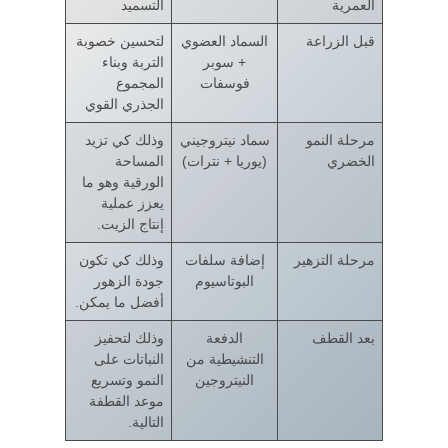
العمرية
التسميد
قبل الزراعة
السماد العضوي
لتحسين خصوبة
+ سوبر
التربة وبناء
فوسفات
المجموع
الجذري القوي
مرحلة النمو
سماد نيتروجيني
وذلك كي تزيد
الخضري
(يوريا + نترات)
المساحة
الورقية وهو ما
يعزز عملية
إنتاج الزيت.
مرحلة التزهير
إضافة سلفات
وذلك كي تكون
البوتاسيوم
جودة الزهور
أفضل ما يمكن.
بعد القطف
الدفعة
وذلك لتحفيز
التنشيطية من
النباتات على
النيتروجين
النمو وتسريع
موعد القطفة
التالية.