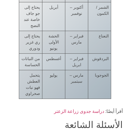
الشمر /
أكتوبر –
أبريل
يحتاج إلى
الكمون
نوفمبر
جو جاف
خاصة عند
النضج
النعناع
فبراير –
الحشة
يحتاج إلى
مارس
الأولى
ري غزير
يونيو
ودوري
البردقوش
فبراير –
أغسطس
من النباتات
ابريل
الحساسة
الجوجوبا
مارس –
يوليو
يتحمل
سبتمبر
العطش
فهو نبات
صحراوي
أقرأ أيضًا:
دراسة جدوى زراعة الزعتر
الأسئلة الشائعة