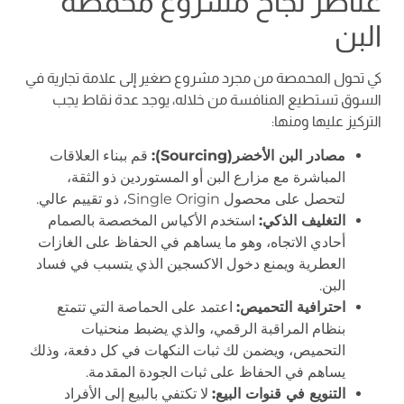
عناصر نجاح مشروع محمصة
البن
كي تحول المحمصة من مجرد مشروع صغير إلى علامة تجارية في
السوق تستطيع المنافسة من خلاله، يوجد عدة نقاط يجب
التركيز عليها ومنها:
مصادر البن الأخضر(
Sourcing
):
قم ببناء العلاقات
المباشرة مع مزارع البن أو المستوردين ذو الثقة،
لتحصل على محصول Single Origin، ذو تقييم عالي.
التغليف الذكي:
استخدم الأكياس المخصصة بالصمام
أحادي الاتجاه، وهو ما يساهم في الحفاظ على الغازات
العطرية ويمنع دخول الاكسجين الذي يتسبب في فساد
البن.
احترافية التحميص:
اعتمد على الحماصة التي تتمتع
بنظام المراقبة الرقمي، والذي يضبط منحنيات
التحميص، ويضمن لك ثبات النكهات في كل دفعة، وذلك
يساهم في الحفاظ على ثبات الجودة المقدمة.
التنويع في قنوات البيع:
لا تكتفي بالبيع إلى الأفراد