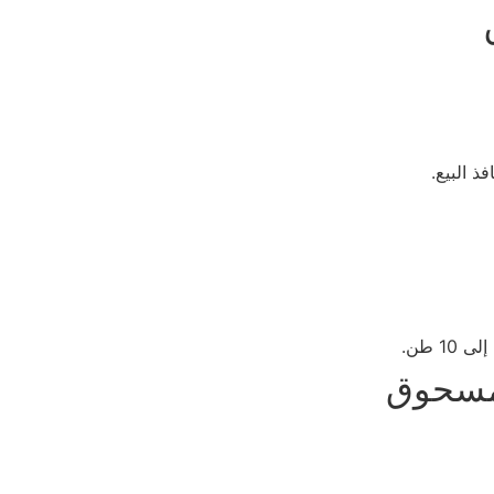
ذ البيع.
 مسحوق