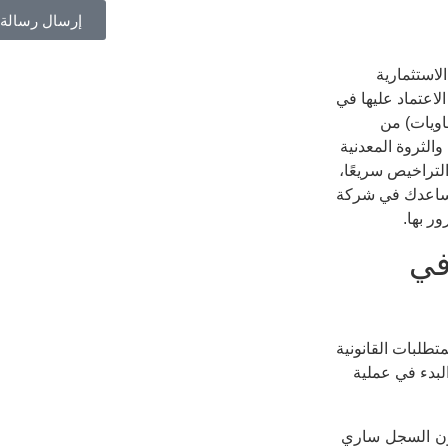
إرسال رسالة
لاستثمارية
الاعتماد عليها في
اويات) من
الثروة المعدنية
لتراخيص سريعًا،
ساعدك في شركة
ر بها.
في
ت الحكومية نحدد لك من شركة نطاق 4 من المتطلبات القانونية
لبدء في عملية
ون السجل ساري