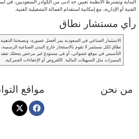
البداية وتشترط الأنظمة تعيين حد أدنى من الكوادر السعوديين، في أي
الفنية أو الإدارية، مع إمكانية استقدام العمالة التشغيلية الفنية.
رأي مستشار نطاق
الاستثمار الصناعي في السعودية يمر أفضل عصوره، ونصيحتنا الذهبي
نطاق لكل مستثمر لا تقوم بالاستئجار خارج المدن الصناعية الرسمية، 
التأسيس في موقع عشوائي، أو في مستودع غير مرخص يجعلك تفقد ا
المميزات مثل التسهيلات المالية كالقروض أو الإعفاءات الجمركية.
من نحن
مواقع التو
نطاق هي شركة متخصصة في تقديم
دراسات جدوى اقتصادية، خطط أعمال،
تحليل وتقييم للأفكار الاستثمارية
المتنوعة، لديها فريق عمل احترافي
يمتلك خبرات كبيرة في إعداد دراسة