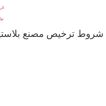
الر
توا
شروط ترخيص مصنع بلاستي