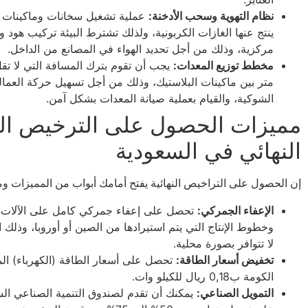
نظام التهوية وسحب الأدخنة:
عملية تشغيل سخانات وماكينات ال
ينتج عنها الغازات الكربونية، ولذلك تشترط البيئة تركيب هود 
مركزية، وذلك من أجل تحديد الهواء في المصانع من الداخل.
مخطط توزيع المعدات:
متر بين ماكينات البلاستيك، وذلك من أجل تسهيل حركة العمالة
الشوكية، والقيام بعملية صيانة المعدات بشكل آمن.
مميزات الحصول على الترخيص ال
النهائي في السعودية
إن الحصول على التراخيص النهائية يفتح أمامك أبواب من المميزات ومن
الإعفاء الجمركي:
تحصل على إعفاء جمركي كامل على الآلات 
وخطوط الإنتاج التي يتم استيرادها من الصين أو أوروبا، وذلك ال
لا تتوافر بصورة محلية.
تخفيض أسعار الطاقة:
تحصل على أسعار الطاقة (الكهرباء) ال
الكومة ب0,18 ريال للكيلو وات.
التمويل الصناعي:
يمكنك أن تقدم لصندوق التنمية الصناعي ا