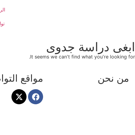
الر
توا
ابغى دراسة جدوى
It seems we can't find what you're looking for.
من نحن
مواقع التو
نطاق هي شركة متخصصة في تقديم
دراسات جدوى اقتصادية، خطط أعمال،
تحليل وتقييم للأفكار الاستثمارية
المتنوعة، لديها فريق عمل احترافي
يمتلك خبرات كبيرة في إعداد دراسة
الجدوى وتحليل الأسواق، مقرنا الرئيسي