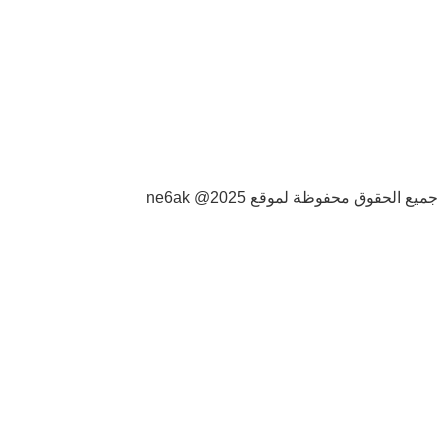
جمهورية مصر العربية، محافظة بني
سويف، ونسعى جاهدين لأن يكون لنا
فروع عديدة بالمملكة العربية السعودية
والإمارات وسلطنة عمان، هدفنا هو
مساعدة المستثمرين ورجال الأعمال
على بدء مشاريع ناجحة ومربحة
والحصول على دراسة جدوى معتمدة.
جميع الحقوق محفوظة لموقع ne6ak @2025